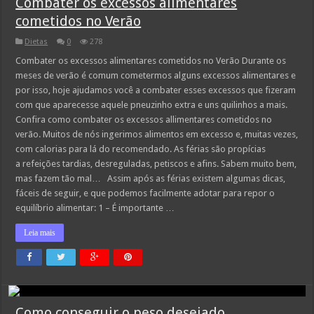
Combater os excessos alimentares
cometidos no Verão
Dietas
0
278
Combater os excessos alimentares cometidos no Verão Durante os
meses de verão é comum cometermos alguns excessos alimentares e
por isso, hoje ajudamos você a combater esses excessos que fizeram
com que aparecesse aquele pneuzinho extra e uns quilinhos a mais.
Confira como combater os excessos allimentares cometidos no
verão. Muitos de nós ingerimos alimentos em excesso e, muitas vezes,
com calorias para lá do recomendado. As férias são propícias
a refeições tardias, desreguladas, petiscos e afins. Sabem muito bem,
mas fazem tão mal… Assim após as férias existem algumas dicas,
fáceis de seguir, e que podemos facilmente adotar para repor o
equilíbrio alimentar: 1 – É importante …
Leia mais
Como conseguir o peso desejado