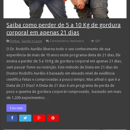
Saiba como perder de 5 a 10 Kg de gordura
corporal em apenas 21 dias
em
Dietas
,
Saúde e Lazer
Comentários fechados
587
Saiba
como
O Dr. Rodolfo Aurélio liberou todo o seu conhecimento de sua
perder
experiência de mais de 10 anos neste programa dieta de 21 dias. Ele
de
5
ensina a perder de 5 a 10 Kg de gordura corporal em apenas 21 dias,
a
sem passar fome ou restrição. Este método de Dieta em 21 dias do
10
Kg
Doutor Rodolfo Aurélio é baseado em elevado nível de evidência
de
gordura
científica feitas e comprovadas a pouco tempo. Mas afinal o que é a
corporal
Dieta de 21 Dias? A Dieta de 21 dias é um programa de perda de
em
apenas
peso e queima de gordura corporal comprovado, baseado em mais
21
de 1.200 experimentos …
dias
Leia mais