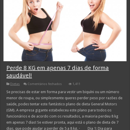
Perde 8 KG em apenas 7 dias de forma
saudável!
em
Dietas
Comentários fechados
1,411
Perde
8
Se precisas de estar em forma para vestir um biquíni ou um número
KG
menor de roupa, ou simplesmente queres perder peso por razões de
em
apenas
saúde, podes tentar este fantástico plano de dieta General Motors
7
(GM). A empresa gigante estabeleceu este plano para todos os
dias
de
funcionários e de acordo com os resultados, a maioria perdeu 8 kg
forma
saudável!
em apenas 7 dias! Se estiver pronta, aqui está o plano de dieta de 7
dias, que pode ajudar a perder de 5 a 8 kg. · Dia 1: Dia para