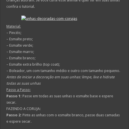
crianças adoram. Se você curte esse animal e quer ter em suas unhas
confira o tutorial.
Material:
– Pincéis;
– Esmalte preto;
– Esmalte verde;
– Esmalte marro;
– Esmalte branco;
– Esmalte extra brilho (top coat);
– Boleador, um com tamanho médio e outro com tamanho pequeno.
Antes de iniciar a decoração em suas unhas: limpe, lixe e hidrate
todas as suas unhas
Passo a Passo:
Passo 1:
Passe em todas as suas unhas o esmalte base e espere
secar.
FAZENDO A CORUJA:
Passo 2:
Pinte as unhas com o esmalte branco, passe duas camadas
e espere secar.